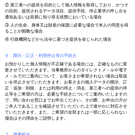
② 第三者への提供を目的として個人情報を取得しており、かつそ
の目的、提供されるデータ項目、提供手段、停止要求の申し出を
通知あるいは容易に知り得る状態においている場合
③ 人の生命、身体又は財産の保護に必要な場合で本人の同意を得
ることが困難な場合
④ 行政機関などから法令に基づき提供を命じられた場合
６．開示・訂正・利用停止等の手続き
お預かりした個人情報が不正確である場合には、正確なものに変
更させていただきます。当事務所からのダイレクトメ－ルや電子
メ－ルでのご案内について、お客さまが希望されない場合は取扱
いを停止させていただきます。お客さまの個人データの開示、訂
正・追加・削除、または利用の停止・消去、第三者への提供の停
止等をご希望の方は、必要な手続きについてご案内いたしますの
で、問い合わせ窓口までお申出ください。その際、お申出の方が
ご本人であることを確認させていただいた上で速やかに対応させ
ていただきます。また、ご希望の全部または一部に応じられない
場合はその理由をご説明します。
７．廃棄処分