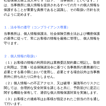
社会保険労務士法人ＭＣＳ（以下、「当事務所」といいます。）
は、当事務所に個人情報を提供されるすべての方々の個人情報を
保護することが重要な責務であると認識し、その取扱い方針を次
のように定めます。
１．法令等の遵守（コンプライアンス尊重）
当事務所は、個人情報保護法、社会保険
労務士法および機密保護
の基準に従って、常にお客様の情報を厳格に管理し、個人情報を
守ります。
２．個人情報の取扱い
（１）お客様の情報の利用目的は業務委託契約書に明記し、取得
と利用は、労働・社会保険諸法令に基づく当事務所の業務遂行に
必要とする最小限において使用し、必要とする場合以外は当事務
所外に持ち出たり口外をしません。
（２）個人情報への不正アクセス、又は破壊・漏洩等のリスクに
関しては、合理的な安全対策を講じると共に、予防並びに是正に
関する機能を保有して、適切な個人情報保護対策を実施します。
（３）お客様との連絡等はお客様が指定されたご担当の方を通し
て行います。